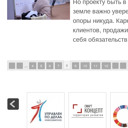
Но проекту быть в
земле важно увере
опоры никуда. Кар
клиентов, продажи
себя обязательств.
Страницы
8
…
4
5
6
7
9
10
11
12