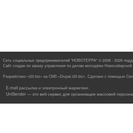
Сеть социальных предпринимателей "НОВОТЕРРА" © 2008 - 2026 под
Сайт создан по заказу
управления по делам молодёжи Новосибирской 
Разработано «i20.biz»
на
CMS «Drupal.i20.biz»
.
Сделано с помощью Cam
E-mail рассылка и электронный маркетинг
.
UniSender — это веб-сервис для организации массовой персона