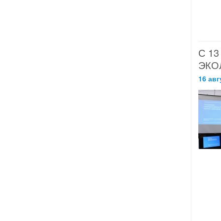
С 1
ЭКО
16 авг