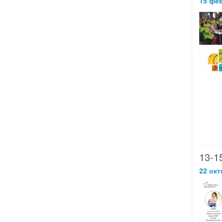
15 фе
13-
22 окт