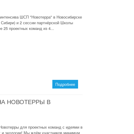
и-интенсива ШСП "Новотерра" в Новосибирске
 Сибири) и 2 сессии партнёрской Школы
 25 проектных команд из 4...
Подробнее
НА НОВОТЕРРЫ В
 Новотерры для проектных команд с идеями в
х и экологии! Мы ждём участников минимум