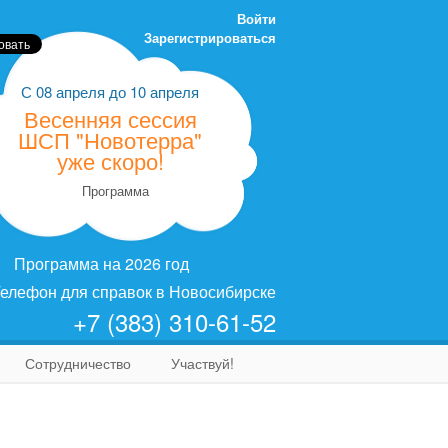
Войти
Зарегистрироваться
С
08 апреля
до
10 апреля
Весенняя сессия
ШСП "Новотерра"
уже скоро!
Программа
Программа на 2026 год
елефон для справок в Новосибирске
+7 (383) 310-61-52
Сотрудничество
Участвуй!