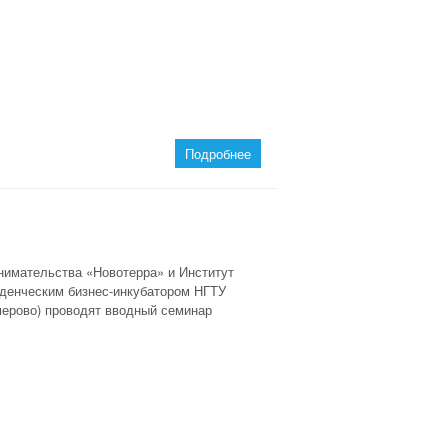
Подробнее
нимательства «Новотерра» и Институт
уденческим бизнес-инкубатором НГТУ
мерово) проводят вводный семинар