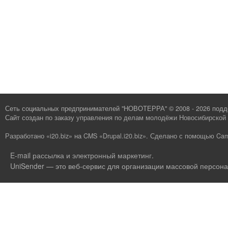
Сеть социальных предпринимателей "НОВОТЕРРА" © 2008 - 2026 под
Сайт создан по заказу
управления по делам молодёжи Новосибирской 
Разработано «i20.biz»
на
CMS «Drupal.i20.biz»
.
Сделано с помощью Cam
E-mail рассылка и электронный маркетинг
.
UniSender — это веб-сервис для организации массовой персона