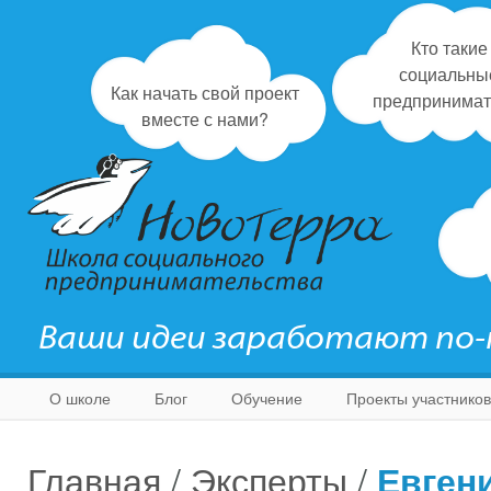
Кто такие
социальны
Как начать свой проект
предпринимат
вместе с нами?
Ваши идеи заработают по
О школе
Блог
Обучение
Проекты участников
Главная
/
Эксперты
/
Евген