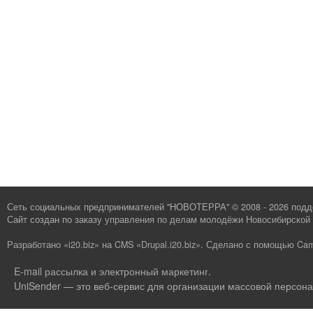
Сеть социальных предпринимателей "НОВОТЕРРА" © 2008 - 2026 под
Сайт создан по заказу
управления по делам молодёжи Новосибирской 
Разработано «i20.biz»
на
CMS «Drupal.i20.biz»
.
Сделано с помощью Cam
E-mail рассылка и электронный маркетинг
.
UniSender — это веб-сервис для организации массовой персона