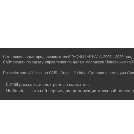
Сеть социальных предпринимателей "НОВОТЕРРА" © 2008 - 2026 под
Сайт создан по заказу
управления по делам молодёжи Новосибирской 
Разработано «i20.biz»
на
CMS «Drupal.i20.biz»
.
Сделано с помощью Cam
E-mail рассылка и электронный маркетинг
.
UniSender — это веб-сервис для организации массовой персона