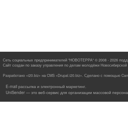
Сеть социальных предпринимателей "НОВОТЕРРА" © 2008 - 2026 под
Сайт создан по заказу
управления по делам молодёжи Новосибирской 
Разработано «i20.biz»
на
CMS «Drupal.i20.biz»
.
Сделано с помощью Cam
E-mail рассылка и электронный маркетинг
.
UniSender — это веб-сервис для организации массовой персона