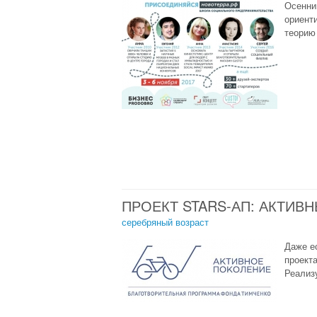
Осенни
ориент
теорию 
ПРОЕКТ STARS-АП: АКТИ
серебряный возраст
Даже ес
проект
Реализ