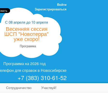
Войти
Зарегистрироваться
С
08 апреля
до
10 апреля
Весенняя сессия
ШСП "Новотерра"
уже скоро!
Программа
Программа на 2026 год
елефон для справок в Новосибирске
+7 (383) 310-61-52
Сотрудничество
Участвуй!