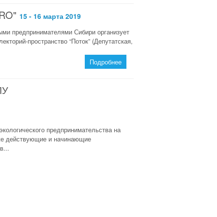
RO"
15 - 16 марта 2019
ыми предпринимателями Сибири организует
екторий-пространство “Поток” (Депутатская,
Подробнее
ЛУ
кологического предпринимательства на
 уже действующие и начинающие
...