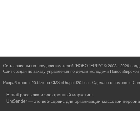
Сеть социальных предпринимателей "НОВОТЕРРА" © 2008 - 2026 под
Сайт создан по заказу
управления по делам молодёжи Новосибирской 
Разработано «i20.biz»
на
CMS «Drupal.i20.biz»
.
Сделано с помощью Cam
E-mail рассылка и электронный маркетинг
.
UniSender — это веб-сервис для организации массовой персона