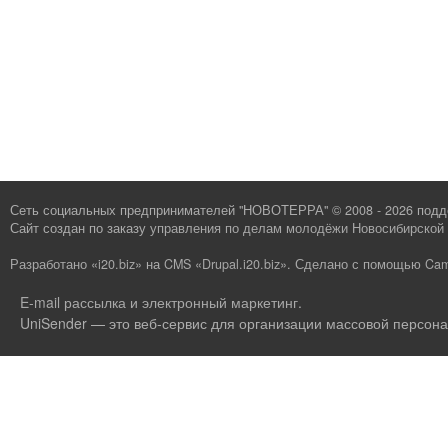
Сеть социальных предпринимателей "НОВОТЕРРА" © 2008 - 2026 под
Сайт создан по заказу
управления по делам молодёжи Новосибирской 
Разработано «i20.biz»
на
CMS «Drupal.i20.biz»
.
Сделано с помощью Cam
E-mail рассылка и электронный маркетинг
.
UniSender — это веб-сервис для организации массовой персона