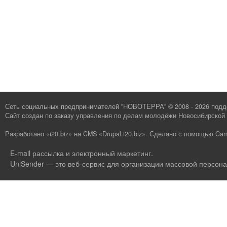
Сеть социальных предпринимателей "НОВОТЕРРА" © 2008 - 2026 под
Сайт создан по заказу
управления по делам молодёжи Новосибирской 
Разработано «i20.biz»
на
CMS «Drupal.i20.biz»
.
Сделано с помощью Cam
E-mail рассылка и электронный маркетинг
.
UniSender — это веб-сервис для организации массовой персона