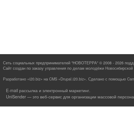
Сеть социальных предпринимателей "НОВОТЕРРА" © 2008 - 2026 под
Сайт создан по заказу
управления по делам молодёжи Новосибирской 
Разработано «i20.biz»
на
CMS «Drupal.i20.biz»
.
Сделано с помощью Cam
E-mail рассылка и электронный маркетинг
.
UniSender — это веб-сервис для организации массовой персона