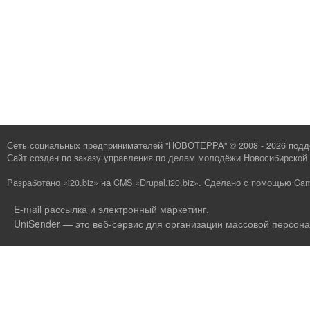
Сеть социальных предпринимателей "НОВОТЕРРА" © 2008 - 2026 под
Сайт создан по заказу
управления по делам молодёжи Новосибирской 
Разработано «i20.biz»
на
CMS «Drupal.i20.biz»
.
Сделано с помощью Cam
E-mail рассылка и электронный маркетинг
.
UniSender — это веб-сервис для организации массовой персона