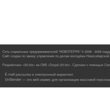
Сеть социальных предпринимателей "НОВОТЕРРА" © 2008 - 2026 под
Сайт создан по заказу
управления по делам молодёжи Новосибирской 
Разработано «i20.biz»
на
CMS «Drupal.i20.biz»
.
Сделано с помощью Cam
E-mail рассылка и электронный маркетинг
.
UniSender — это веб-сервис для организации массовой персона