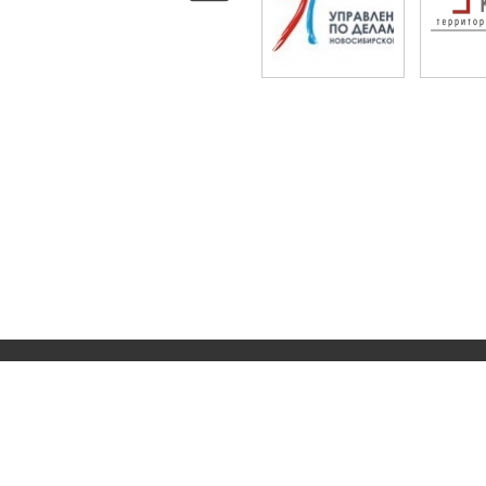
Сеть социальных предпринимателей "НОВОТЕР
Сайт создан по заказу
управления по делам мо
Разработано «i20.biz»
на
CMS «Drupal.i20.biz»
.
E-mail рассылка и электронный маркетинг
.