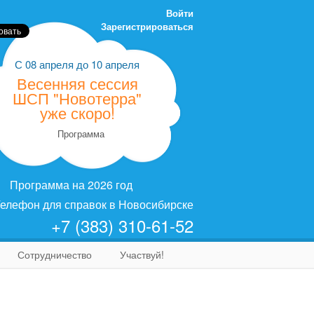
Войти
Зарегистрироваться
С
08 апреля
до
10 апреля
Весенняя сессия
ШСП "Новотерра"
уже скоро!
Программа
Программа на 2026 год
елефон для справок в Новосибирске
+7 (383) 310-61-52
Сотрудничество
Участвуй!