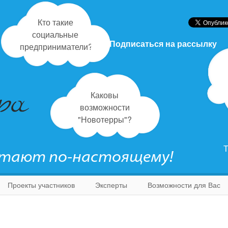
Кто такие
социальные
Подписаться на рассылку
предприниматели?
Каковы
возможности
"Новотерры"?
Т
отают по-настоящему!
Проекты участников
Эксперты
Возможности для Вас