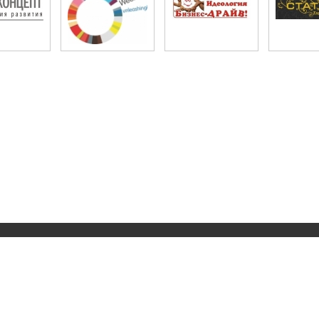
РА" © 2008 - 2026 поддерживается
НП "СМАРТ-Концепт”
novoterra@mail.
лодёжи Новосибирской области.
Сделано с помощью CampuZ.