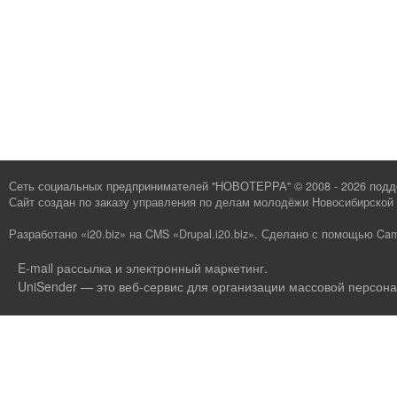
Сеть социальных предпринимателей "НОВОТЕРРА" © 2008 - 2026 под
Сайт создан по заказу
управления по делам молодёжи Новосибирской 
Разработано «i20.biz»
на
CMS «Drupal.i20.biz»
.
Сделано с помощью Cam
E-mail рассылка и электронный маркетинг
.
UniSender — это веб-сервис для организации массовой персона