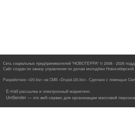
Сеть социальных предпринимателей "НОВОТЕРРА" © 2008 - 2026 под
Сайт создан по заказу
управления по делам молодёжи Новосибирской 
Разработано «i20.biz»
на
CMS «Drupal.i20.biz»
.
Сделано с помощью Cam
E-mail рассылка и электронный маркетинг
.
UniSender — это веб-сервис для организации массовой персона