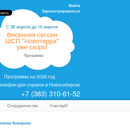
Войти
Зарегистрироваться
С
08 апреля
до
10 апреля
Весенняя сессия
ШСП "Новотерра"
уже скоро!
Программа
Программа на 2026 год
елефон для справок в Новосибирске
+7 (383) 310-61-52
Сотрудничество
Участвуй!
телями Кемерово