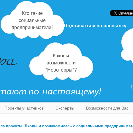
Кто такие
социальные
Подписаться на рассылку
предприниматели?
Каковы
возможности
"Новотерры"?
Т
отают по-настоящему!
Проекты участников
Эксперты
Возможности для Вас
ила проекты Школы и познакомилась с социальными предпринима