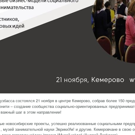
збасса состоялся 21 ноября в центре Кемерово, собрав более 150 пре
ьюнити – создание сообщества социально-ориентированных предпринима
 важный шаг в этом направлении!
ые новосибирские проекты, успешно реализованные социальными предп
 , музей занимательной науки ЭврикиУм! и другие. Кемеровчане в свою 
 даже торговли мёдом (проект "Музей мёда" (Андрей Любимов).