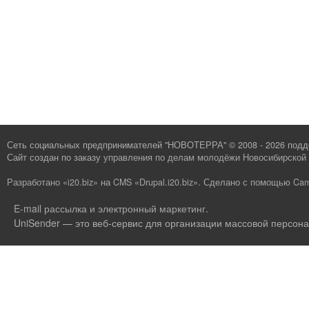
Сеть социальных предпринимателей "НОВОТЕРРА" © 2008 - 2026 под
Сайт создан по заказу
управления по делам молодёжи Новосибирской 
Разработано «i20.biz»
на
CMS «Drupal.i20.biz»
.
Сделано с помощью Cam
E-mail рассылка и электронный маркетинг
.
UniSender — это веб-сервис для организации массовой персона