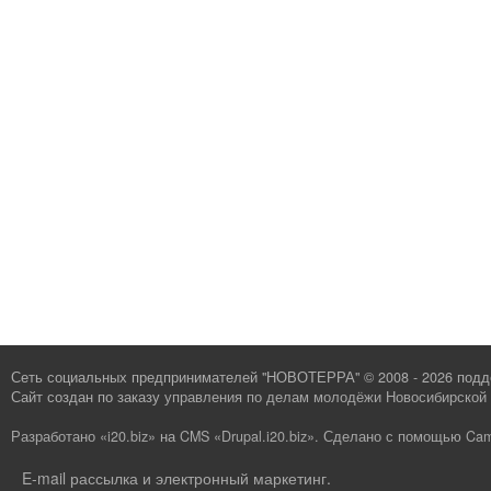
Сеть социальных предпринимателей "НОВОТЕРРА" © 2008 - 2026 под
Сайт создан по заказу
управления по делам молодёжи Новосибирской 
Разработано «i20.biz»
на
CMS «Drupal.i20.biz»
.
Сделано с помощью Cam
E-mail рассылка и электронный маркетинг
.