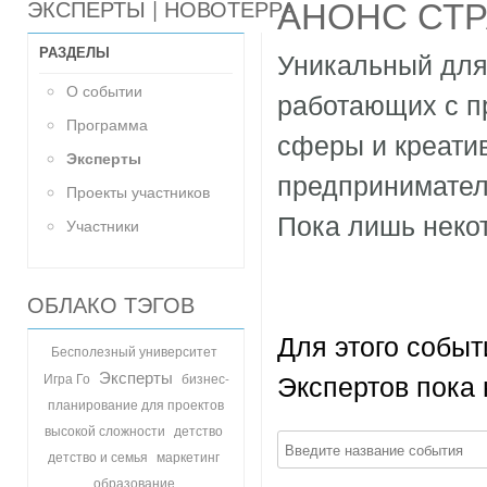
АНОНС СТ
ЭКСПЕРТЫ | НОВОТЕРРА
РАЗДЕЛЫ
Уникальный для
О событии
работающих с п
Программа
сферы и креати
Эксперты
предпринимател
Проекты участников
Пока лишь неко
Участники
ОБЛАКО ТЭГОВ
Для этого событ
Бесполезный университет
Эксперты
Экспертов пока 
Игра Го
бизнес-
планирование для проектов
детство
высокой сложности
детство и семья
маркетинг
образование