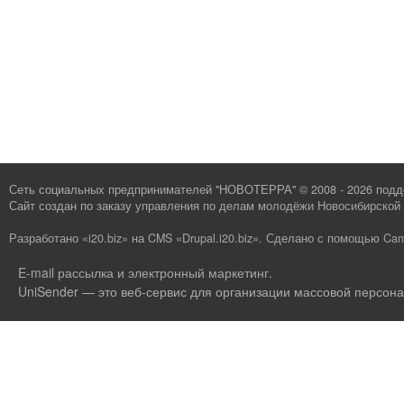
Сеть социальных предпринимателей "НОВОТЕРРА" © 2008 - 2026 под
Сайт создан по заказу
управления по делам молодёжи Новосибирской 
Разработано «i20.biz»
на
CMS «Drupal.i20.biz»
.
Сделано с помощью Cam
E-mail рассылка и электронный маркетинг
.
UniSender — это веб-сервис для организации массовой персона