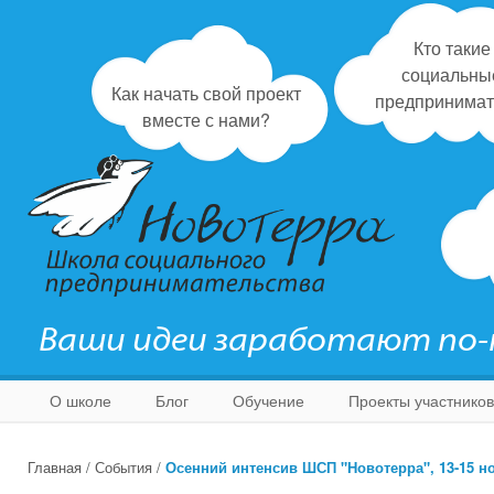
Кто такие
социальны
Как начать свой проект
предпринимат
вместе с нами?
Ваши идеи заработают по
О школе
Блог
Обучение
Проекты участников
Главная
/
События
/
Осенний интенсив ШСП "Новотерра", 13-15 н