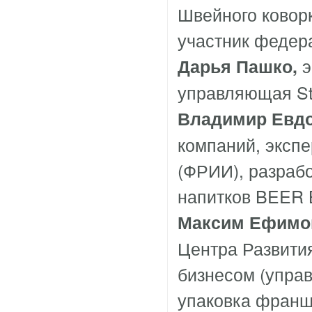
Швейного коворк
участник федера
э
Дарья Пашко,
управляющая Sta
Владимир Евдо
компаний, экспе
(ФРИИ), разраб
напитков BEER 
Максим Ефимо
Центра Развития
бизнесом (управ
упаковка франш