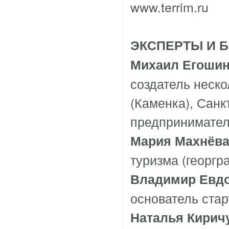
www.terrim.ru
ЭКСПЕРТЫ И 
Михаил
Егоши
создатель неско
(Каменка), Санк
предпринимател
Мария Махнёва
туризма (георгр
Владимир Евд
основатель ста
Наталья Кирич